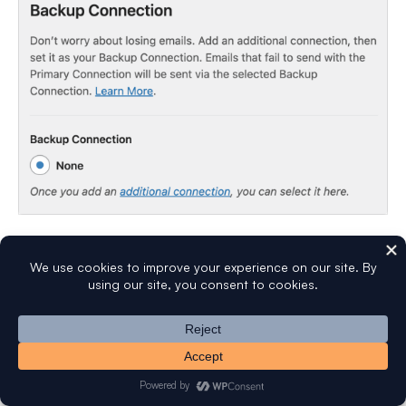
Remarque :
Vous souhaitez envoyer des e-
mails en utilisant différentes connexions en
fonction d'un ensemble de règles ou de
conditions ? Assurez-vous de consulter notre
tutoriel sur le
Routage intelligent
pour en
savoir plus.