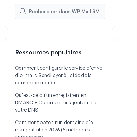
Ressources populaires
Comment configurer le service d'envoi
Comment con
d'e-mails SendLayer à l'aide de la
SMTP de Wor
connexion rapide
SMTP
Qu'est-ce qu'un enregistrement
Pourquoi vo
DMARC + Comment en ajouter un à
dans le spa
votre DNS
problème)
Comment obtenir un domaine d'e-
Comment env
mail gratuit en 2026 (5 méthodes
WordPress de
comparées)