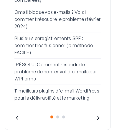
Comment rés
Gmail bloque vos e-mails ? Voici
non-envoi de 
comment résoudre le problème (février
de mot de p
2024)
Comment réso
Plusieurs enregistrements SPF :
avec ce mes
comment les fusionner (la méthode
FACILE)
[RÉSOLU] Comment résoudre le
problème de non-envoi d'e-mails par
WPForms
11 meilleurs plugins d'e-mail WordPress
pour la délivrabilité et le marketing