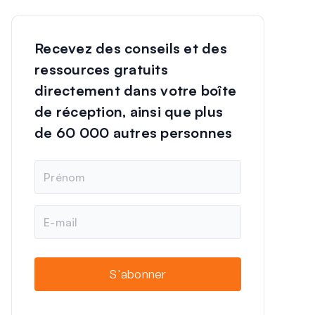
Recevez des conseils et des
ressources gratuits
directement dans votre boîte
de réception, ainsi que plus
de 60 000 autres personnes
N
o
m
E
-
m
a
i
S'abonner
l