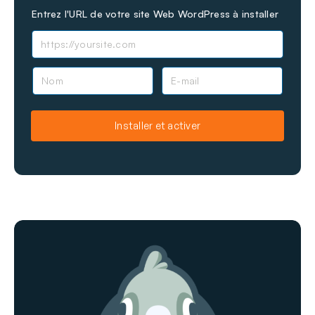
Entrez l'URL de votre site Web WordPress à installer
N
E
o
-
m
m
a
Installer et activer
i
l