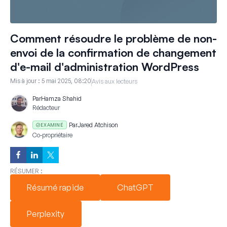
Comment résoudre le problème de non-
envoi de la confirmation de changement
d'e-mail d'administration WordPress
Mis à jour :
5 mai 2025, 08:20
Avis aux lecteurs
Par
Hamza Shahid
Rédacteur
Par
Jared Atchison
EXAMINÉ
Co-propriétaire
RÉSUMER :
Résumé rapide
ChatGPT
Perplexity