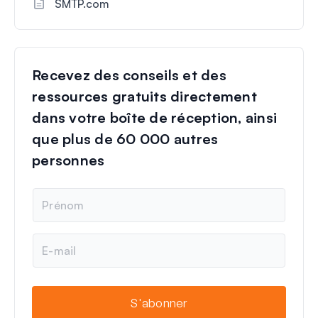
SMTP.com
Recevez des conseils et des
ressources gratuits directement
dans votre boîte de réception, ainsi
que plus de 60 000 autres
personnes
N
o
m
E
-
m
a
i
S'abonner
l