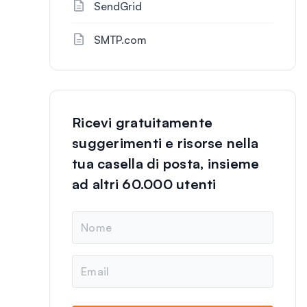
SendGrid
SMTP.com
Ricevi gratuitamente
suggerimenti e risorse nella
tua casella di posta, insieme
ad altri 60.000 utenti
N
o
m
e
E
m
a
i