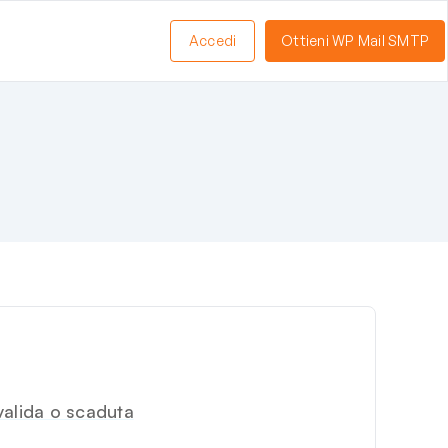
Accedi
Ottieni WP Mail SMTP
valida o scaduta