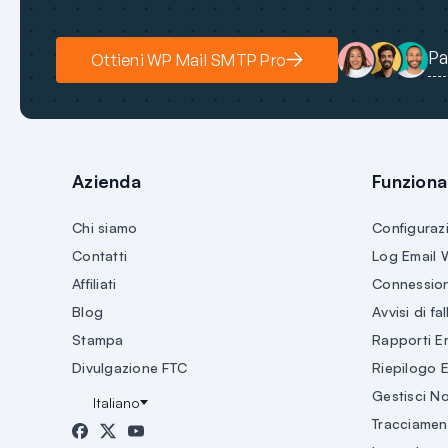
Pa
Ottieni WP Mail SMTP Pro
Azienda
Funzional
Chi siamo
Configuraz
Contatti
Log Email 
Affiliati
Connession
Blog
Avvisi di fa
Stampa
Rapporti E
Divulgazione FTC
Riepilogo 
Gestisci No
Tracciamen