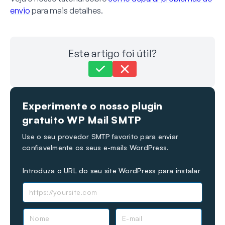
envio
para mais detalhes.
Este artigo foi útil?
Ainda preso?
Como podemos ajudar?
Experimente o nosso plugin
Última atualização em 12 de Dezembro de 2023
gratuito WP Mail SMTP
Use o seu provedor SMTP favorito para enviar
confiavelmente os seus e-mails WordPress.
Introduza o URL do seu site WordPress para instalar
N
E
o
-