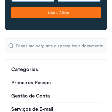
m
m
e
a
Instalar e Ativar
i
l
Categorias
Primeiros Passos
Gestão de Conta
Serviços de E-mail