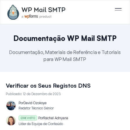
Documentação WP Mail SMTP
Documentação, Materiais de Referência e Tutoriais
para WP Mail SMTP
Verificar os Seus Registos DNS
Publicado:
12 de Dezembro de 2023
Por
David Ozokoye
Redator Técnico Sénior
Por
Rachel Adnyana
REVISTO
Líder da Equipa de Conteúdo