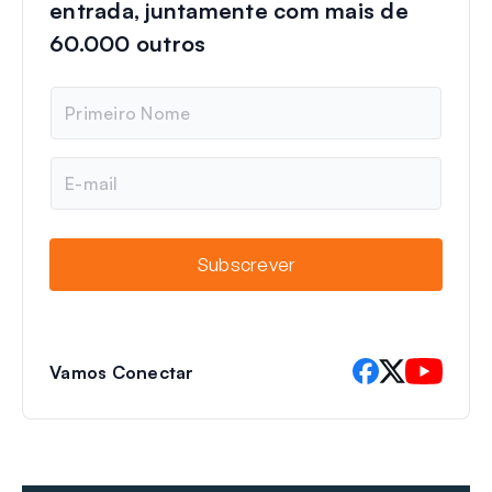
entrada, juntamente com mais de
60.000 outros
N
o
m
e
E
-
m
a
i
Subscrever
l
Vamos Conectar