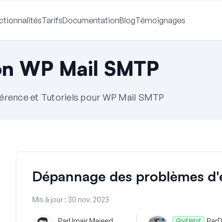
ctionnalités
Tarifs
Documentation
Blog
Témoignages
on WP Mail SMTP
érence et Tutoriels pour WP Mail SMTP
Dépannage des problèmes d'
Mis à jour :
30 nov. 2023
Par
Umair Majeed
Par
D
VÉRIFIÉ