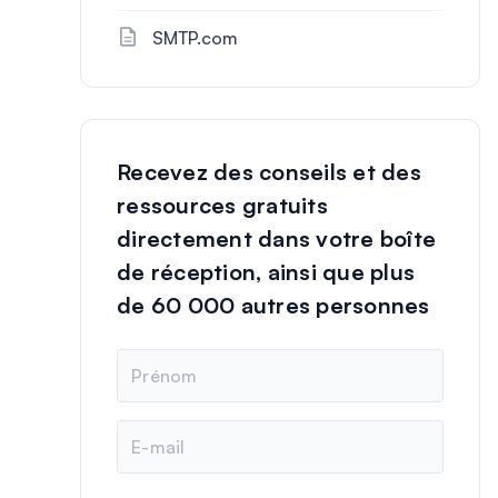
SMTP.com
Recevez des conseils et des
ressources gratuits
directement dans votre boîte
de réception, ainsi que plus
de 60 000 autres personnes
N
o
m
E
-
m
a