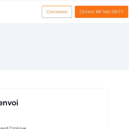
Connexion
Obtenir WP Mail SMTP
envoi
avid Ozokoye