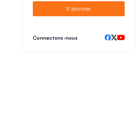
i
S'abonner
l
Connectons-nous