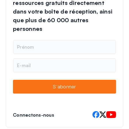
ressources gratuits directement
dans votre boîte de réception, ainsi
que plus de 60 000 autres
personnes
N
o
m
E
-
m
a
i
S'abonner
l
Connectons-nous