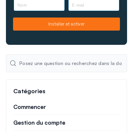
N
E
o
-
m
m
a
Installer et activer
i
l
Catégories
Commencer
Gestion du compte