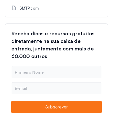
SMTP.com
Receba dicas e recursos gratuitos
diretamente na sua caixa de
entrada, juntamente com mais de
60.000 outros
N
o
m
e
E
-
m
a
i
Subscrever
l