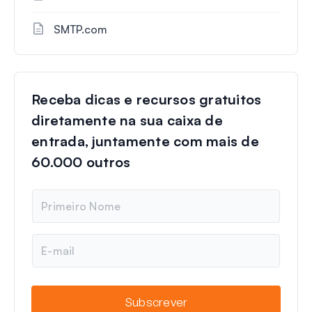
SMTP.com
Receba dicas e recursos gratuitos
diretamente na sua caixa de
entrada, juntamente com mais de
60.000 outros
N
o
m
e
E
-
m
a
i
Subscrever
l