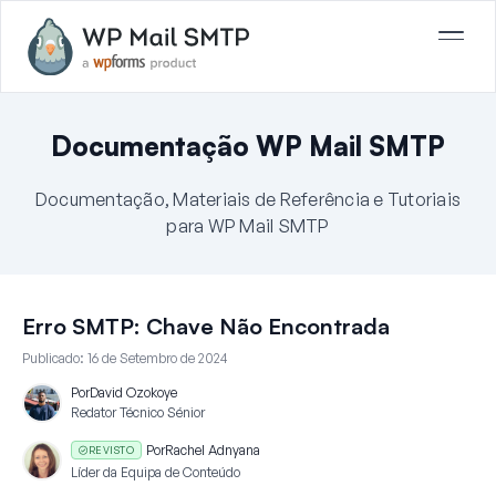
Documentação WP Mail SMTP
Documentação, Materiais de Referência e Tutoriais
para WP Mail SMTP
Erro SMTP: Chave Não Encontrada
Publicado:
16 de Setembro de 2024
Por
David Ozokoye
Redator Técnico Sénior
Por
Rachel Adnyana
REVISTO
Líder da Equipa de Conteúdo