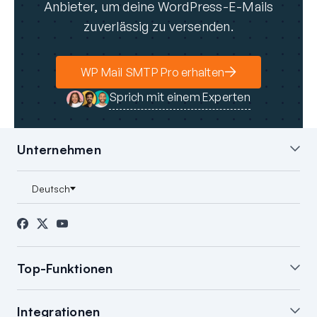
Anbieter, um deine WordPress-E-Mails
zuverlässig zu versenden.
WP Mail SMTP Pro erhalten
Sprich mit einem Experten
Unternehmen
Über uns
Blog
Kontakt
Presse
Partner
FTC-Offenlegung
Top-Funktionen
White Glove Einrichtung
WordPress E-Mail-
Zusammenfassung
Integrationen
WordPress E-Mail-Protokoll