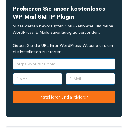
Immer noch festgefahren?
Wie können wir helfen?
Probieren Sie unser kostenloses
Zuletzt aktualisiert am 24. Nov. 2024
WP Mail SMTP Plugin
Nutze deinen bevorzugten SMTP-Anbieter, um deine
WordPress-E-Mails zuverlässig zu versenden.
Geben Sie die URL Ihrer WordPress-Website ein, um
die Installation zu starten
N
E
a
-
m
M
e
a
Installieren und aktivieren
i
l