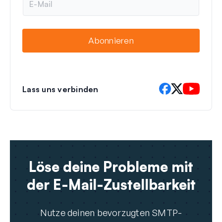
-
M
a
i
Abonnieren
l
Lass uns verbinden
Löse deine Probleme mit
der E-Mail-Zustellbarkeit
Nutze deinen bevorzugten SMTP-