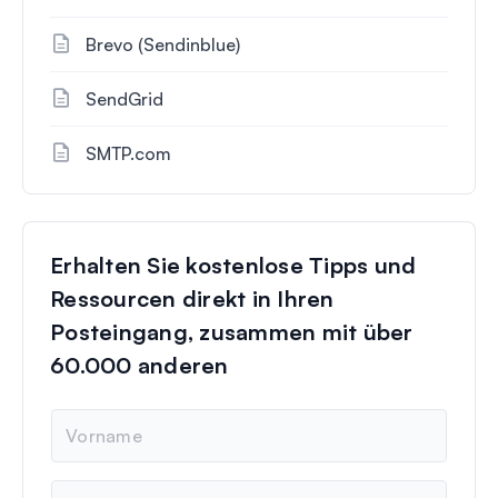
Brevo (Sendinblue)
SendGrid
SMTP.com
Erhalten Sie kostenlose Tipps und
Ressourcen direkt in Ihren
Posteingang, zusammen mit über
60.000 anderen
N
a
m
e
E