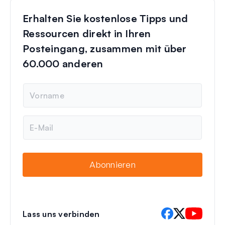
Erhalten Sie kostenlose Tipps und
Ressourcen direkt in Ihren
Posteingang, zusammen mit über
60.000 anderen
N
a
m
e
E
-
M
a
i
Abonnieren
l
Lass uns verbinden