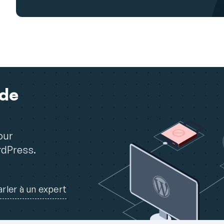
 de
our
rdPress.
arler à un expert