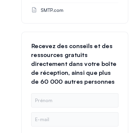
SMTP.com
Recevez des conseils et des
ressources gratuits
directement dans votre boîte
de réception, ainsi que plus
de 60 000 autres personnes
N
o
m
E
-
m
a