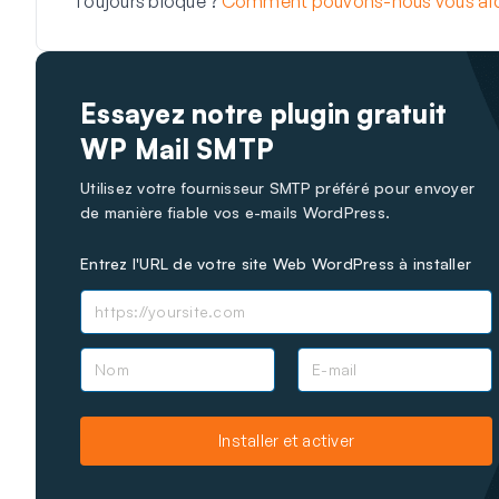
Toujours bloqué ?
Comment pouvons-nous vous aid
Essayez notre plugin gratuit
WP Mail SMTP
Utilisez votre fournisseur SMTP préféré pour envoyer
de manière fiable vos e-mails WordPress.
Entrez l'URL de votre site Web WordPress à installer
N
E
o
-
m
m
a
Installer et activer
i
l