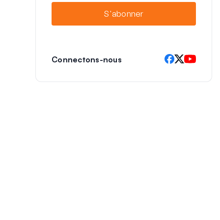
i
S'abonner
l
Connectons-nous