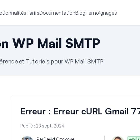
ctionnalités
Tarifs
Documentation
Blog
Témoignages
on WP Mail SMTP
érence et Tutoriels pour WP Mail SMTP
Erreur : Erreur cURL Gmail 7
Publié :
23 sept. 2024
Par
David Ozokoye
VÉR