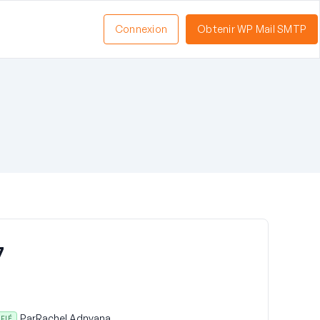
Connexion
Obtenir WP Mail SMTP
7
Par
Rachel Adnyana
IFIÉ