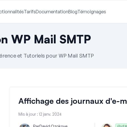
ctionnalités
Tarifs
Documentation
Blog
Témoignages
on WP Mail SMTP
érence et Tutoriels pour WP Mail SMTP
Affichage des journaux d'e-m
Mis à jour :
12 janv. 2024
Par
David Ozokoye
VÉR