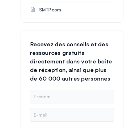
SMTP.com
Recevez des conseils et des
ressources gratuits
directement dans votre boîte
de réception, ainsi que plus
de 60 000 autres personnes
N
o
m
E
-
m
a