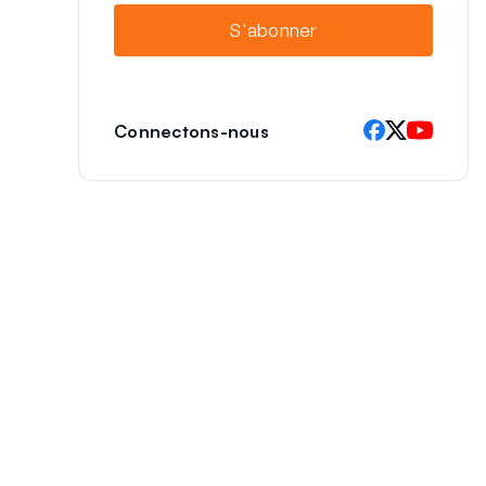
i
S'abonner
l
Connectons-nous