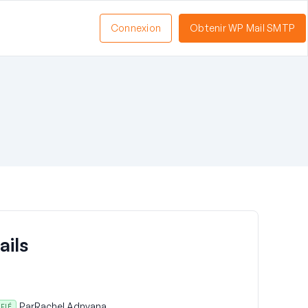
Connexion
Obtenir WP Mail SMTP
ails
Par
Rachel Adnyana
IFIÉ