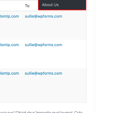
uez sur l'
Objet
de n'importe quel journal. Cela