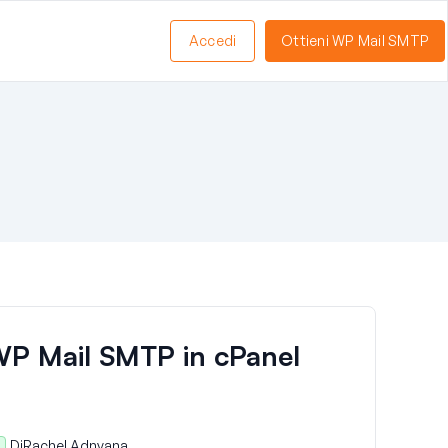
Accedi
Ottieni WP Mail SMTP
WP Mail SMTP in cPanel
Di
Rachel Adnyana