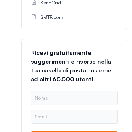
SendGrid
SMTP.com
Ricevi gratuitamente
suggerimenti e risorse nella
tua casella di posta, insieme
ad altri 60.000 utenti
N
o
m
e
E
m
a
i