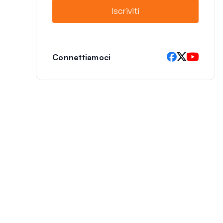
l
Iscriviti
Connettiamoci