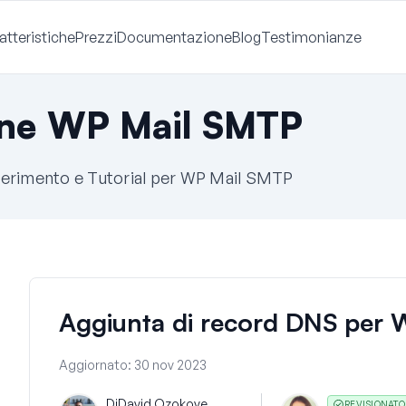
atteristiche
Prezzi
Documentazione
Blog
Testimonianze
ne WP Mail SMTP
ferimento e Tutorial per WP Mail SMTP
Aggiunta di record DNS per 
Aggiornato:
30 nov 2023
Di
David Ozokoye
REVISIONATO