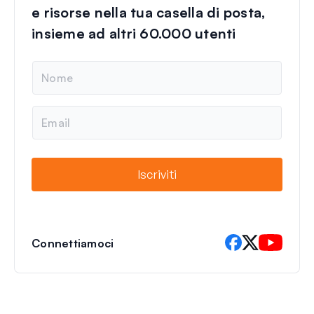
e risorse nella tua casella di posta,
insieme ad altri 60.000 utenti
N
o
m
e
E
m
a
i
l
Iscriviti
Connettiamoci