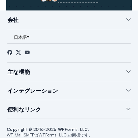
会社
私たちについて
ブログ
お問い合わせ
プレス
アフィリエイト
FTC開示
主な機能
ホワイトグローブ設定
WordPressメールサマリー
インテグレーション
WordPressメールログ
通知の管理
バックアップ接続
開封＆クリック追跡
SendLayerインテグレーション
便利なリンク
メール障害アラート
スマートルーティング
Brevoインテグレーション
WordPressメールレポート
SMTP.comインテグレーション
サポート
ブログを始める
Amazon SESインテグレーション
Copyright © 2016-2026 WPForms, LLC.
ドキュメント
ウェブサイトを作成する
WP Mail SMTPはWPForms, LLC.の商標です。
Google/Gmailインテグレーション