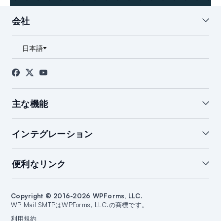
会社
私たちについて
ブログ
お問い合わせ
プレス
アフィリエイト
FTC開示
主な機能
ホワイトグローブ設定
WordPressメールサマリー
インテグレーション
WordPressメールログ
通知の管理
バックアップ接続
開封＆クリック追跡
SendLayerインテグレーション
便利なリンク
メール障害アラート
スマートルーティング
Brevoインテグレーション
WordPressメールレポート
SMTP.comインテグレーション
サポート
ブログを始める
Amazon SESインテグレーション
Copyright © 2016-2026 WPForms, LLC.
ドキュメント
ウェブサイトを作成する
WP Mail SMTPはWPForms, LLC.の商標です。
Google/Gmailインテグレーション
プランと料金
WordPressガイド
利用規約