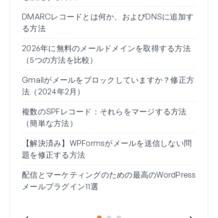
DMARCレコードとは何か、およびDNSに追加す
Wo
る方法
由（
2026年に無料のメールドメインを取得する方法
Gm
（5つの方法を比較）
る方
Gmailがメールをブロックしていますか？修正方
Wo
法（2024年2月）
れな
複数のSPFレコード：それらをマージする方法
Gm
（簡単な方法）
い」
【解決済み】WPFormsがメールを送信しない問
題を修正する方法
配信とマーケティングのための最高のWordPress
メールプラグイン11選