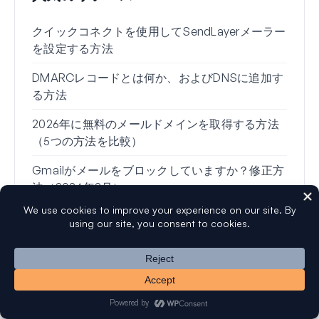
クイックコネクトを使用してSendLayerメーラー
WP 
を設定する方法
定を
DMARCレコードとは何か、およびDNSに追加す
Wo
る方法
由（
2026年に無料のメールドメインを取得する方法
Gm
（5つの方法を比較）
る方
Gmailがメールをブロックしていますか？修正方
Wo
法（2024年2月）
れな
複数のSPFレコード：それらをマージする方法
Gm
（簡単な方法）
い」
【解決済み】WPFormsがメールを送信しない問
題を修正する方法
配信とマーケティングのための最高のWordPress