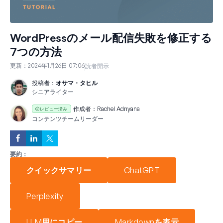
WordPressのメール配信失敗を修正する
7つの方法
更新：
2024年1月26日 07:06
読者開示
投稿者：
オサマ・タヒル
シニアライター
作成者：
Rachel Adnyana
レビュー済み
コンテンツチームリーダー
要約：
クイックサマリー
ChatGPT
Perplexity
LLM用にコピー
Markdownを表示