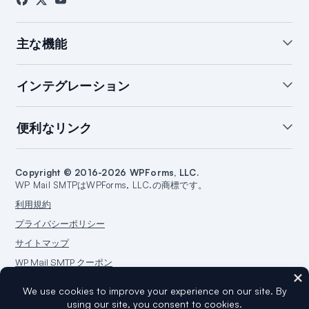
主な機能
ホワイトグローブ設定
WordPressメールサマリー
インテグレーション
WordPressメールログ
通知の管理
バックアップ接続
開封＆クリック追跡
SendLayerインテグレーション
便利なリンク
メール障害アラート
スマートルーティング
Brevoインテグレーション
WordPressメールレポート
SMTP.comインテグレーション
サポート
ブログを始める
Amazon SESインテグレーション
Copyright © 2016-2026 WPForms, LLC.
ドキュメント
ウェブサイトを作成する
WP Mail SMTPはWPForms, LLC.の商標です。
Google/Gmailインテグレーション
プランと料金
WordPressガイド
利用規約
Mailgunインテグレーション
WordPressホスティング
プライバシーポリシー
Microsoft 365インテグレーション
サイトマップ
Outlook.comインテグレーション
WP Mail SMTP クーポン
Postmarkインテグレーション
Sendgrid連携
SparkPost連携