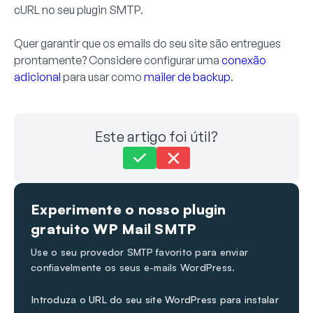
cURL no seu plugin SMTP.
Quer garantir que os emails do seu site são entregues
prontamente? Considere configurar uma
conexão
adicional
para usar como
mailer de backup
.
Este artigo foi útil?
Ainda preso?
Como podemos ajudar?
Experimente o nosso plugin
Última atualização em 16 de Setembro de 2024
gratuito WP Mail SMTP
Use o seu provedor SMTP favorito para enviar
confiavelmente os seus e-mails WordPress.
Introduza o URL do seu site WordPress para instalar