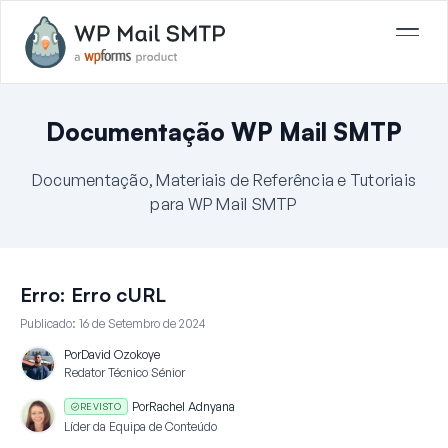
Documentação WP Mail SMTP
Documentação, Materiais de Referência e Tutoriais
para WP Mail SMTP
Erro: Erro cURL
Publicado:
16 de Setembro de 2024
Por
David Ozokoye
Redator Técnico Sénior
Por
Rachel Adnyana
REVISTO
Líder da Equipa de Conteúdo