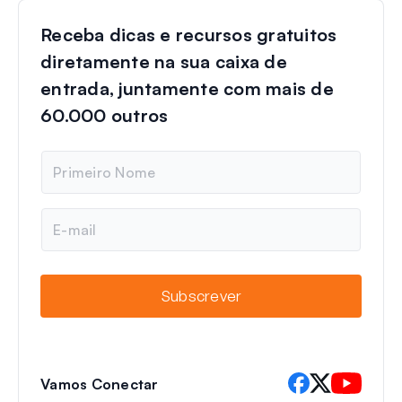
Receba dicas e recursos gratuitos
diretamente na sua caixa de
entrada, juntamente com mais de
60.000 outros
N
o
m
e
E
-
m
a
i
Subscrever
l
Vamos Conectar