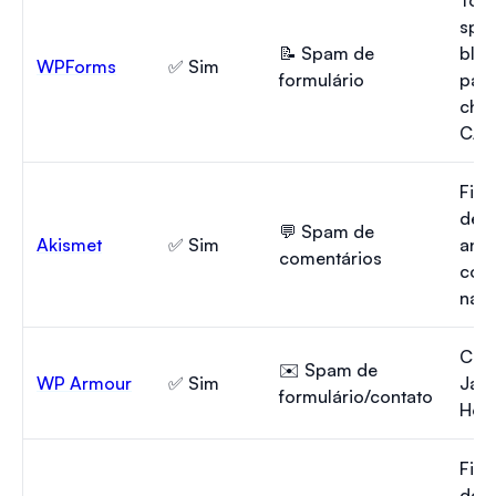
spam
📝 Spam de
bloq
WPForms
✅ Sim
formulário
pala
chav
CAP
Filt
de d
💬 Spam de
Akismet
✅ Sim
anál
comentários
com
na p
Cam
✉️ Spam de
WP Armour
✅ Sim
Java
formulário/contato
Hon
Filt
de 