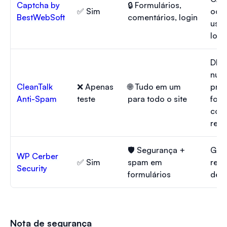
Captcha by
🔒 Formulários,
✅ Sim
ocul
BestWebSoft
comentários, login
usuá
log
DB 
nuv
CleanTalk
❌ Apenas
🌐 Tudo em um
pro
Anti-Spam
teste
para todo o site
form
come
regi
🛡️ Segurança +
Goo
WP Cerber
✅ Sim
spam em
reC
Security
formulários
desa
Nota de segurança