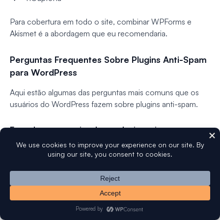
Para cobertura em todo o site, combinar WPForms e
Akismet é a abordagem que eu recomendaria.
Perguntas Frequentes Sobre Plugins Anti-Spam
para WordPress
Aqui estão algumas das perguntas mais comuns que os
usuários do WordPress fazem sobre plugins anti-spam.
Eu realmente preciso de um plugin anti-spam para
WordPress?
Sim. Mesmo sites WordPress novos ou pequenos são
alvos de bots de spam. Sem proteção, você pode ver
comentários falsos, envios de formulários de contato lixo
ou registros de usuários maliciosos. Plugins anti-spam
filtram isso automaticamente, economizando seu tempo e