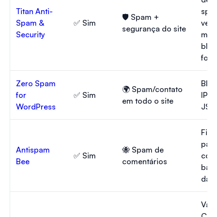
Titan Anti-
spa
🛡️ Spam +
Spam &
✅ Sim
veri
segurança do site
Security
mal
bloq
forç
Zero Spam
Bloq
🌍 Spam/contato
for
✅ Sim
IP/pa
em todo o site
WordPress
JS/I
Filt
país
Antispam
🐝 Spam de
✅ Sim
com
Bee
comentários
ban
dad
Vári
CAP