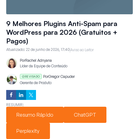
9 Melhores Plugins Anti-Spam para
WordPress para 2026 (Gratuitos +
Pagos)
Atualizado:
22 de junho de 2026, 17:40
Aviso ao Leitor
Por
Rachel Adnyana
Líder da Equipe de Conteúdo
Por
Gregor Capuder
REVISADO
Gerente de Produto
RESUMIR:
Resumo Rápido
ChatGPT
Perplexity