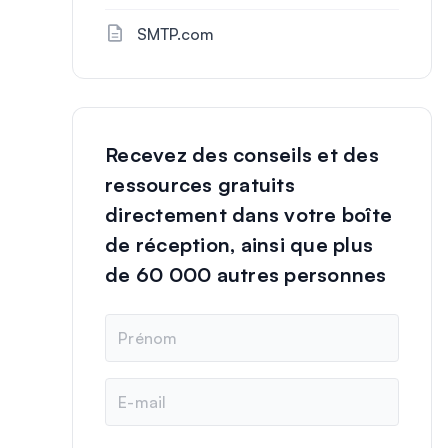
SMTP.com
Recevez des conseils et des
ressources gratuits
directement dans votre boîte
de réception, ainsi que plus
de 60 000 autres personnes
N
o
m
E
-
m
a