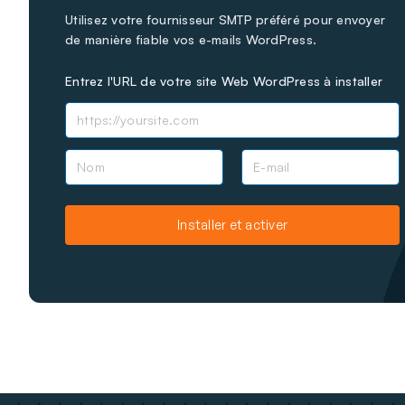
Utilisez votre fournisseur SMTP préféré pour envoyer
de manière fiable vos e-mails WordPress.
Entrez l'URL de votre site Web WordPress à installer
N
E
o
-
m
m
a
Installer et activer
i
l