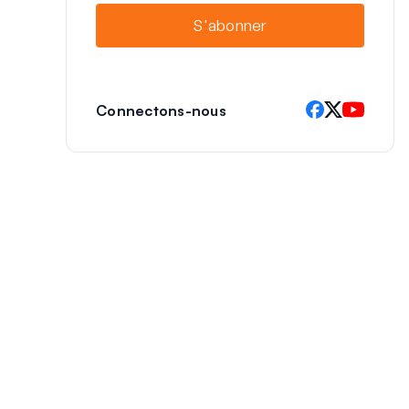
i
S'abonner
l
Connectons-nous