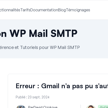
ctionnalités
Tarifs
Documentation
Blog
Témoignages
on WP Mail SMTP
érence et Tutoriels pour WP Mail SMTP
Erreur : Gmail n’a pas pu s’au
Publié :
23 sept. 2024
Par
David Ozokoye
VÉR