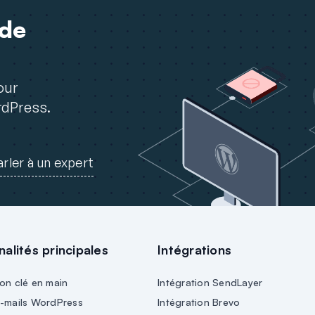
 de
our
rdPress.
arler à un expert
nalités principales
Intégrations
on clé en main
Intégration SendLayer
e-mails WordPress
Intégration Brevo