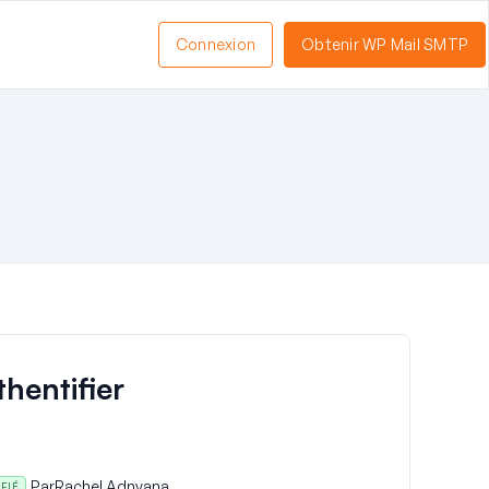
Connexion
Obtenir WP Mail SMTP
thentifier
Par
Rachel Adnyana
IFIÉ