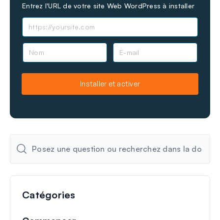
Entrez l'URL de votre site Web WordPress à installer
N
E
o
-
m
m
a
Installer et activer
i
l
Catégories