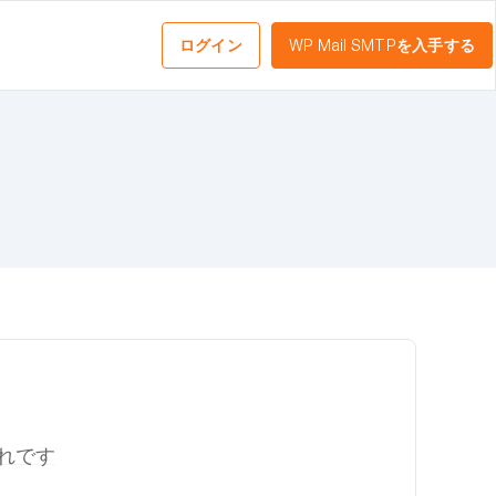
ログイン
WP Mail SMTPを入手する
れです