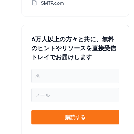
SMTP.com
6万人以上の方々と共に、無料
のヒントやリソースを直接受信
トレイでお届けします
名
前
*
メ
ー
ル
*
購読する