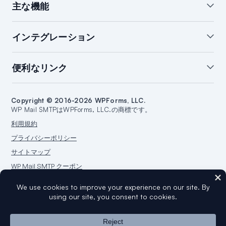
主な機能
ホワイトグローブ設定
WordPressメールサマリー
インテグレーション
WordPressメールログ
通知の管理
バックアップ接続
開封＆クリック追跡
SendLayerインテグレーション
便利なリンク
メール障害アラート
スマートルーティング
Brevoインテグレーション
WordPressメールレポート
SMTP.comインテグレーション
サポート
ブログを始める
Amazon SESインテグレーション
Copyright © 2016-2026 WPForms, LLC.
ドキュメント
ウェブサイトを作成する
WP Mail SMTPはWPForms, LLC.の商標です。
Google/Gmailインテグレーション
プランと料金
WordPressガイド
利用規約
Mailgunインテグレーション
WordPressホスティング
プライバシーポリシー
Microsoft 365インテグレーション
サイトマップ
Outlook.comインテグレーション
WP Mail SMTP クーポン
Postmarkインテグレーション
Sendgrid連携
SparkPost連携
WordPress®の商標はWordPress Foundationの知的財産です。このウェブサ
Zoho Mail連携
イトでのWordPress®の名前の使用は、識別目的のみであり、WordPress
マンドリル統合