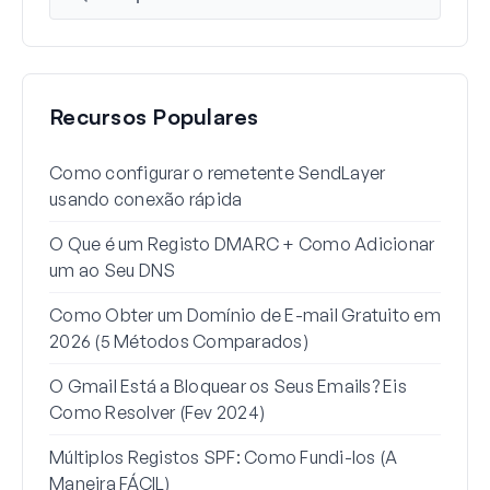
Recursos Populares
Como configurar o remetente SendLayer
Como
usando conexão rápida
Word
O Que é um Registo DMARC + Como Adicionar
Por 
um ao Seu DNS
para
Como Obter um Domínio de E-mail Gratuito em
Como
2026 (5 Métodos Comparados)
Gma
O Gmail Está a Bloquear os Seus Emails? Eis
Como
Como Resolver (Fev 2024)
de R
Múltiplos Registos SPF: Como Fundi-los (A
Como
Maneira FÁCIL)
Esta