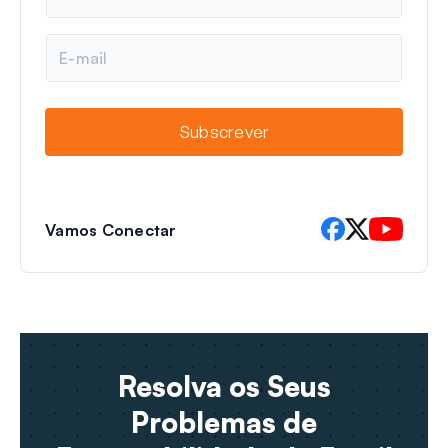
m
e
E
-
m
a
i
Subscrever
l
Vamos Conectar
Resolva os Seus
Problemas de