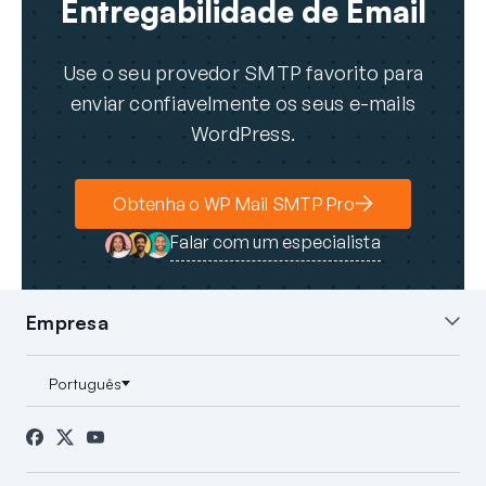
Entregabilidade de Email
Use o seu provedor SMTP favorito para
enviar confiavelmente os seus e-mails
WordPress.
Obtenha o WP Mail SMTP Pro
Falar com um especialista
Empresa
Sobre nós
Blog
Contacto
Imprensa
Afiliados
Divulgação FTC