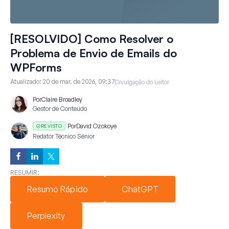
[RESOLVIDO] Como Resolver o
Problema de Envio de Emails do
WPForms
Atualizado:
20 de mar. de 2026, 09:37
Divulgação do Leitor
Por
Claire Broadley
Gestor de Conteúdo
Por
David Ozokoye
REVISTO
Redator Técnico Sénior
RESUMIR:
Resumo Rápido
ChatGPT
Perplexity