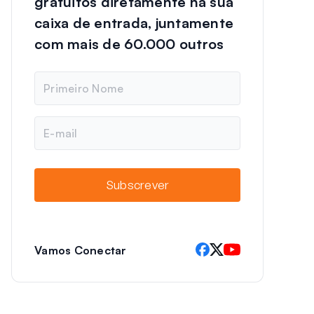
gratuitos diretamente na sua
caixa de entrada, juntamente
com mais de 60.000 outros
N
o
m
e
E
-
m
a
i
Subscrever
l
Vamos Conectar