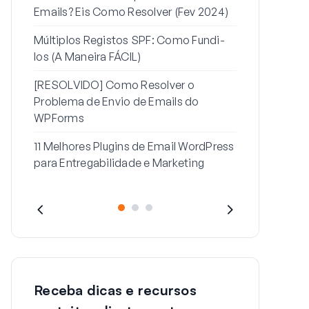
Emails? Eis Como Resolver (Fev 2024)
de Email de 
passe do Wo
Múltiplos Registos SPF: Como Fundi-
los (A Maneira FÁCIL)
Como Resolv
Com Esta M
[RESOLVIDO] Como Resolver o
Problema de Envio de Emails do
WPForms
11 Melhores Plugins de Email WordPress
para Entregabilidade e Marketing
Receba dicas e recursos