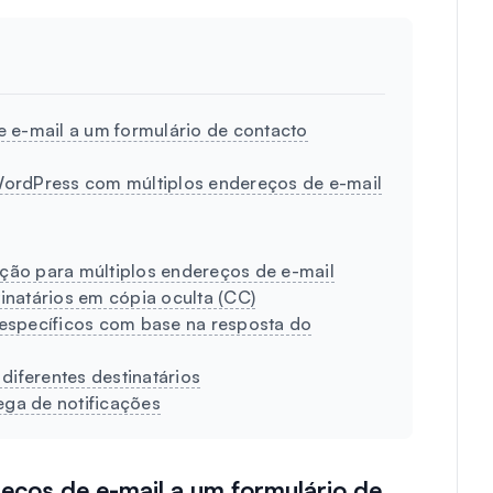
e e-mail a um formulário de contacto
WordPress com múltiplos endereços de e-mail
ação para múltiplos endereços de e-mail
tinatários em cópia oculta (CC)
s específicos com base na resposta do
diferentes destinatários
ega de notificações
reços de e-mail a um formulário de