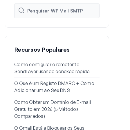
Recursos Populares
Como configurar o remetente
Como Config
SendLayer usando conexão rápida
do WordPres
O Que é um Registo DMARC + Como
Por Que os 
Adicionar um ao Seu DNS
Estão a Ir 
Resolver)
Como Obter um Domínio de E-mail
Gratuito em 2026 (5 Métodos
Como Enviar
Comparados)
Alias do Gma
O Gmail Está a Bloquear os Seus
Como Resolv