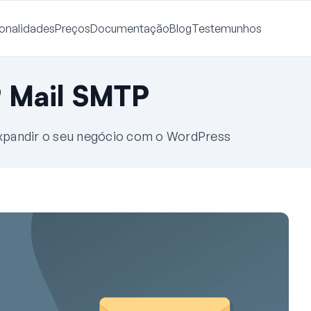
onalidades
Preços
Documentação
Blog
Testemunhos
 Mail SMTP
 expandir o seu negócio com o WordPress