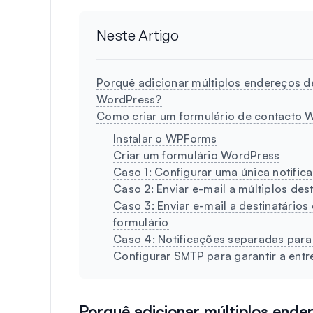
Neste Artigo
Porquê adicionar múltiplos endereços d
WordPress?
Como criar um formulário de contacto 
Instalar o WPForms
Criar um formulário WordPress
Caso 1: Configurar uma única notific
Caso 2: Enviar e-mail a múltiplos des
Caso 3: Enviar e-mail a destinatário
formulário
Caso 4: Notificações separadas para 
Configurar SMTP para garantir a entr
Porquê adicionar múltiplos ende