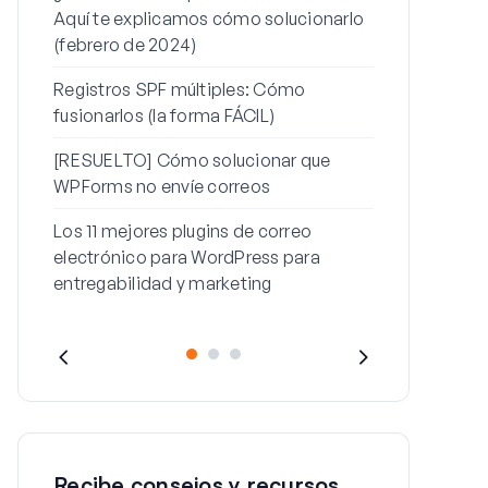
Aquí te explicamos cómo solucionarlo
contraseña
(febrero de 2024)
Cómo solucio
Registros SPF múltiples: Cómo
con este me
fusionarlos (la forma FÁCIL)
[RESUELTO] Cómo solucionar que
WPForms no envíe correos
Los 11 mejores plugins de correo
electrónico para WordPress para
entregabilidad y marketing
Recibe consejos y recursos