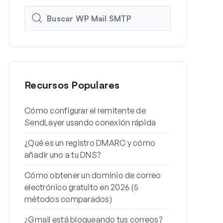
Recursos Populares
Cómo configurar el remitente de
Cómo config
SendLayer usando conexión rápida
de WordPres
¿Qué es un registro DMARC y cómo
Por qué tus 
añadir uno a tu DNS?
spam (y cóm
Cómo obtener un dominio de correo
Cómo enviar
electrónico gratuito en 2026 (5
desde un ali
métodos comparados)
Cómo soluci
¿Gmail está bloqueando tus correos?
envíe el cor