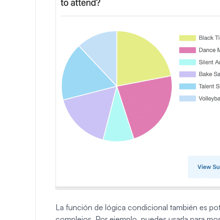
La función de lógica condicional también es pote
complejos. Por ejemplo, puedes usarla para mo