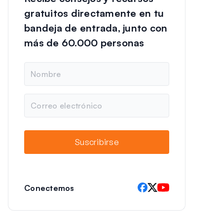
gratuitos directamente en tu
bandeja de entrada, junto con
más de 60.000 personas
N
o
m
b
C
r
o
e
r
r
e
Suscribirse
o
e
l
e
c
Conectemos
t
r
ó
n