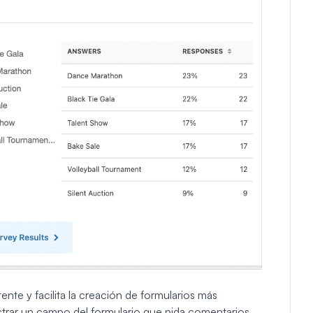
nte y facilita la creación de formularios más
strar un campo del formulario que pida comentarios