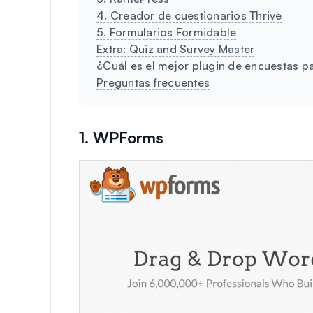
4. Creador de cuestionarios Thrive
5. Formularios Formidable
Extra: Quiz and Survey Master
¿Cuál es el mejor plugin de encuestas 
Preguntas frecuentes
1. WPForms