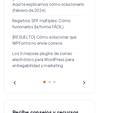
Aquí te explicamos cómo solucionarlo
contraseña
(febrero de 2024)
Cómo solucio
Registros SPF múltiples: Cómo
con este me
fusionarlos (la forma FÁCIL)
[RESUELTO] Cómo solucionar que
WPForms no envíe correos
Los 11 mejores plugins de correo
electrónico para WordPress para
entregabilidad y marketing
Recibe consejos y recursos