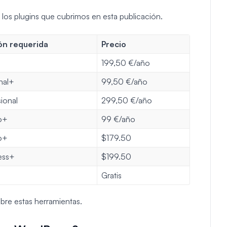
e los plugins que cubrimos en esta publicación.
ón requerida
Precio
199,50 €/año
nal+
99,50 €/año
ional
299,50 €/año
o+
99 €/año
o+
$179.50
ess+
$199.50
Gratis
bre estas herramientas.