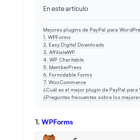
En este artículo
Mejores plugins de PayPal para WordPr
1. WPForms
2. Easy Digital Downloads
3. AffiliateWP
4. WP Charitable
5. MemberPress
6. Formidable Forms
7. WooCommerce
¿Cuál es el mejor plugin de PayPal par
¿Preguntas frecuentes sobre los mejore
1.
WPForms