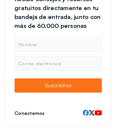
gratuitos directamente en tu
bandeja de entrada, junto con
más de 60.000 personas
N
o
m
b
C
r
o
e
r
r
e
Suscribirse
o
e
l
e
c
Conectemos
t
r
ó
n