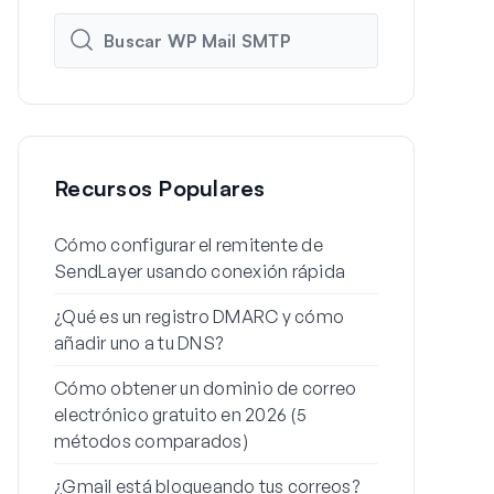
Recursos Populares
Cómo configurar el remitente de
Cómo config
SendLayer usando conexión rápida
de WordPres
¿Qué es un registro DMARC y cómo
Por qué tus 
añadir uno a tu DNS?
spam (y cóm
Cómo obtener un dominio de correo
Cómo enviar
electrónico gratuito en 2026 (5
desde un ali
métodos comparados)
Cómo soluci
¿Gmail está bloqueando tus correos?
envíe el cor