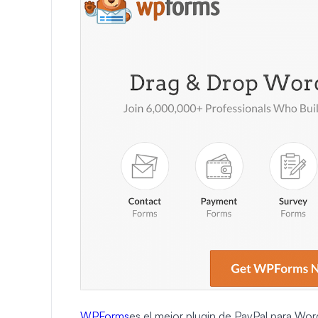
WPForms
es el mejor plugin de PayPal para Wor