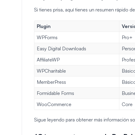
Si tienes prisa, aquí tienes un resumen rápido d
Plugin
Versi
WPForms
Pro+
Easy Digital Downloads
Perso
AffiliateWP
Profes
WPCharitable
Básic
MemberPress
Básic
Formidable Forms
Busin
WooCommerce
Core
Sigue leyendo para obtener más información so