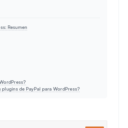
ess: Resumen
a WordPress?
s plugins de PayPal para WordPress?