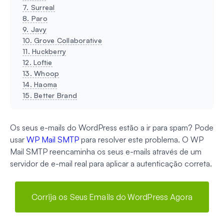
7. Surreal
8. Paro
9. Javy
10. Grove Collaborative
11. Huckberry
12. Loftie
13. Whoop
14. Haoma
15. Better Brand
Os seus e-mails do WordPress estão a ir para spam? Pode
usar
WP Mail SMTP
para resolver este problema. O WP
Mail SMTP reencaminha os seus e-mails através de um
servidor de e-mail real para aplicar a autenticação correta.
Corrija os Seus Emails do WordPress Agora