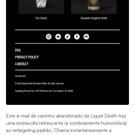
Este e-mail de carrinho abandonado da Liquid Death traz
uma reviravolta refrescante (e sombriamente humorística)
ao retargeting padrão. Chama instantaneamente a