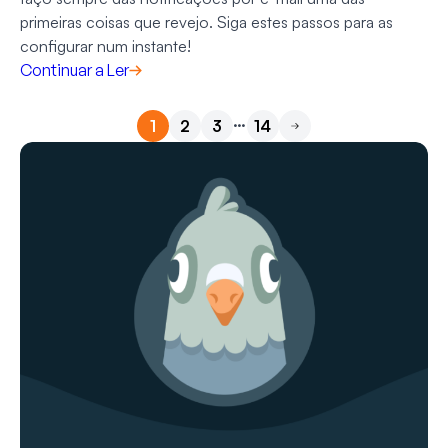
primeiras coisas que revejo. Siga estes passos para as
configurar num instante!
Continuar a Ler
…
1
2
3
14
Seguinte