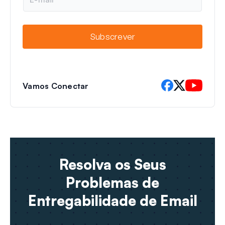
-
m
a
i
Subscrever
l
Vamos Conectar
Resolva os Seus
Problemas de
Entregabilidade de Email