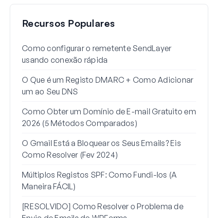
Recursos Populares
Como configurar o remetente SendLayer
Como
usando conexão rápida
Word
O Que é um Registo DMARC + Como Adicionar
Por 
um ao Seu DNS
para
Como Obter um Domínio de E-mail Gratuito em
Como
2026 (5 Métodos Comparados)
Gma
O Gmail Está a Bloquear os Seus Emails? Eis
Como
Como Resolver (Fev 2024)
de R
Múltiplos Registos SPF: Como Fundi-los (A
Como
Maneira FÁCIL)
Esta
[RESOLVIDO] Como Resolver o Problema de
Envio de Emails do WPForms