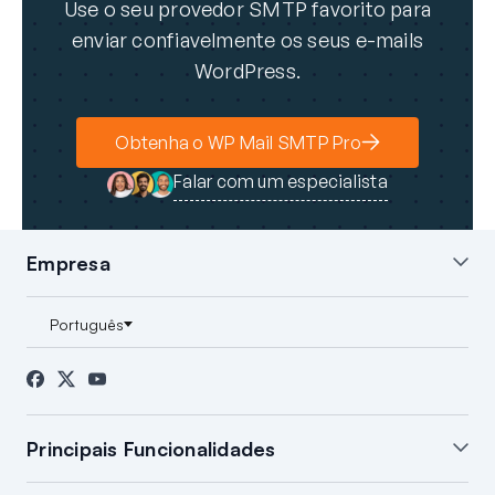
Use o seu provedor SMTP favorito para
enviar confiavelmente os seus e-mails
WordPress.
Obtenha o WP Mail SMTP Pro
Falar com um especialista
Empresa
Sobre nós
Blog
Contacto
Imprensa
Afiliados
Divulgação FTC
Principais Funcionalidades
Configuração White Glove
Resumo de E-mail