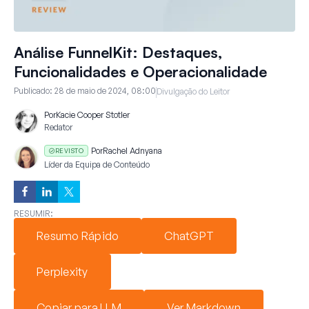
Análise FunnelKit: Destaques,
Funcionalidades e Operacionalidade
Publicado:
28 de maio de 2024, 08:00
Divulgação do Leitor
Por
Kacie Cooper Stotler
Redator
Por
Rachel Adnyana
REVISTO
Líder da Equipa de Conteúdo
RESUMIR:
Resumo Rápido
ChatGPT
Perplexity
Copiar para LLM
Ver Markdown