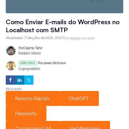
Como Enviar E-mails do WordPress no
Localhost com SMTP
Atualizado:
17 de julho de 2025, 05:07
Divulgação do Leitor
Por
Osama Tahir
Redator Sénior
Por
Jared Atchison
REVISTO
Coproprietário
RESUMIR:
Resumo Rápido
ChatGPT
Perplexity
Copiar para LLM
Ver Markdown