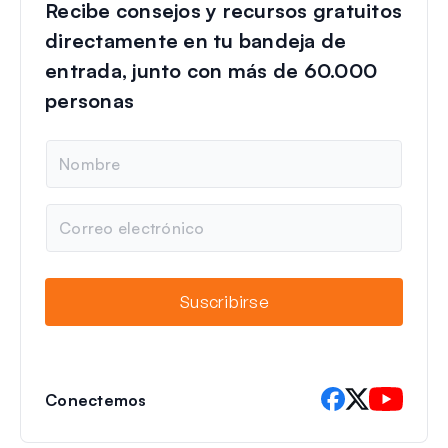
Recibe consejos y recursos gratuitos
directamente en tu bandeja de
entrada, junto con más de 60.000
personas
N
o
m
b
C
r
o
e
r
r
e
Suscribirse
o
e
l
e
c
Conectemos
t
r
ó