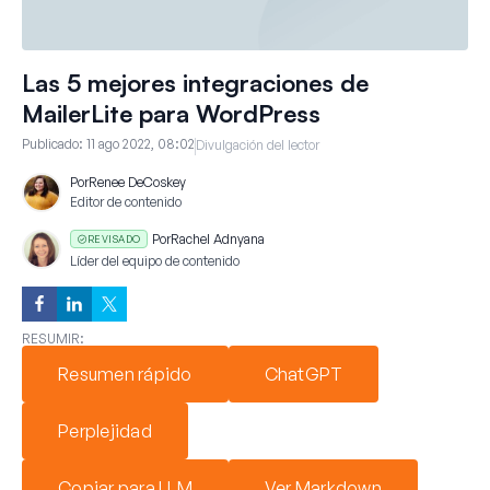
Las 5 mejores integraciones de
MailerLite para WordPress
Publicado:
11 ago 2022, 08:02
Divulgación del lector
Por
Renee DeCoskey
Editor de contenido
Por
Rachel Adnyana
REVISADO
Líder del equipo de contenido
RESUMIR:
Resumen rápido
ChatGPT
Perplejidad
Copiar para LLM
Ver Markdown