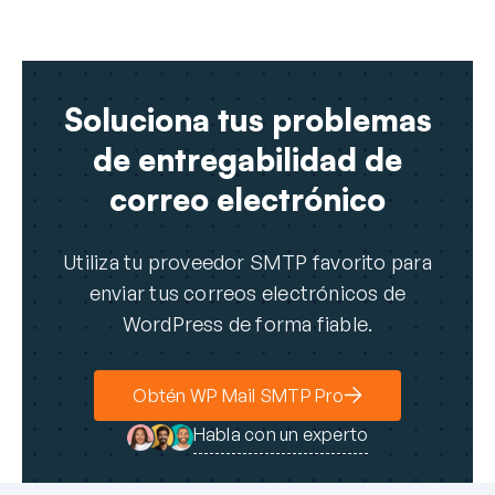
n
i
c
o
Soluciona tus problemas
de entregabilidad de
correo electrónico
Utiliza tu proveedor SMTP favorito para
enviar tus correos electrónicos de
WordPress de forma fiable.
Obtén WP Mail SMTP Pro
Habla con un experto