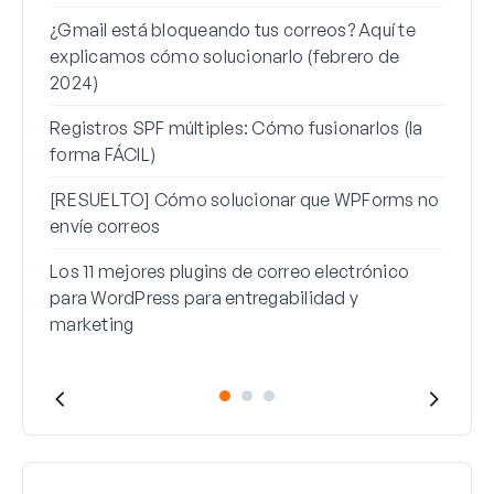
Cómo
¿Gmail está bloqueando tus correos? Aquí te
corr
explicamos cómo solucionarlo (febrero de
Cómo
2024)
mens
Registros SPF múltiples: Cómo fusionarlos (la
forma FÁCIL)
[RESUELTO] Cómo solucionar que WPForms no
envíe correos
Los 11 mejores plugins de correo electrónico
para WordPress para entregabilidad y
marketing