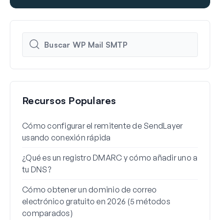
Recursos Populares
Cómo configurar el remitente de SendLayer
Cómo
usando conexión rápida
Word
¿Qué es un registro DMARC y cómo añadir uno a
Por 
tu DNS?
cómo
Cómo obtener un dominio de correo
Cómo
electrónico gratuito en 2026 (5 métodos
alia
comparados)