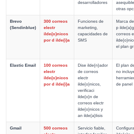
desarrolladores
asequibl
otras opc
Brevo
300 correos
Funciones de
Marca de
(Sendinblue)
electr
marketing,
p ilde{a}
ilde{o}nicos
capacidades de
correos e
por d ilde{i}a
SMS
ilde{o}ni
el plan gr
Elastic Email
100 correos
Dise ilde{n}ador
El plan d
electr
de correos
no incluy
ilde{o}nicos
electr
herramie
por d ilde{i}a
ilde{o}nicos,
de panel
verificaci
ilde{o}n de
correos electr
ilde{o}nicos y
an ilde{a}lisis
Gmail
500 correos
Servicio fiable,
Configura