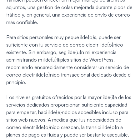
adjuntos, una gestión de colas mejorada durante picos de
tráfico y, en general, una experiencia de envío de correo
más confiable.
Para sitios personales muy peque ilde{o}s, puede ser
suficiente con tu servicio de correo electr ilde{o}nico
existente. Sin embargo, seg ilde{u}n mi experiencia
administrando m ilde{u}ltiples sitios de WordPress,
recomiendo encarecidamente considerar un servicio de
correo electr ilde{o}nico transaccional dedicado desde el
principio.
Los niveles gratuitos ofrecidos por la mayor ilde{i}a de los
servicios dedicados proporcionan suficiente capacidad
para empezar, haci ilde{e}ndolos accesibles incluso para
sitios web nuevos. A medida que tus necesidades de
correo electr ilde{o}nico crezcan, la transici ilde{o}n a
planes de pago es fluida y puede ser bastante asequible.