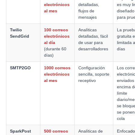
electrónicos
detalladas,
es muy li
al mes
flujos de
diseñado
mensajes
para pru
Twilio
100 correos
Analíticas
La prueb
SendGrid
electrónicos
detalladas, fácil
gratuita 
al día
de usar para
limitada 
(durante 60
desarrolladores
días
días)
SMTP2GO
1000 correos
Configuración
Los corr
electrónicos
sencilla, soporte
electróni
al mes
receptivo
enviados
encima d
límite
diario/me
se bloqu
se ponen
cola
SparkPost
500 correos
Analíticas de
Enfocado