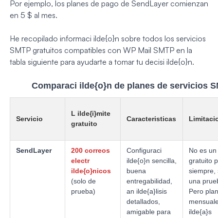
Por ejemplo, los planes de pago de SendLayer comienzan
en 5 $ al mes.
He recopilado informaci ilde{o}n sobre todos los servicios
SMTP gratuitos compatibles con WP Mail SMTP en la
tabla siguiente para ayudarte a tomar tu decisi ilde{o}n.
Comparaci ilde{o}n de planes de servicios S
L ilde{i}mite
Servicio
Caracteristicas
Limitaci
gratuito
SendLayer
200 correos
Configuraci
No es un
electr
ilde{o}n sencilla,
gratuito 
ilde{o}nicos
buena
siempre, 
(solo de
entregabilidad,
una prue
prueba)
an ilde{a}lisis
Pero pla
detallados,
mensual
amigable para
ilde{a}s