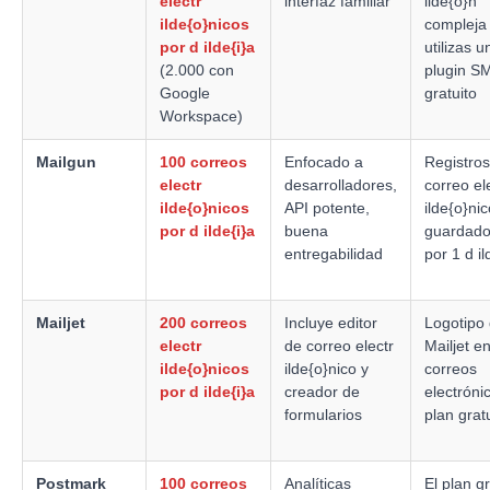
electr
interfaz familiar
ilde{o}n
ilde{o}nicos
compleja 
por d ilde{i}a
utilizas u
(2.000 con
plugin S
Google
gratuito
Workspace)
Mailgun
100 correos
Enfocado a
Registros
electr
desarrolladores,
correo el
ilde{o}nicos
API potente,
ilde{o}nic
por d ilde{i}a
buena
guardado
entregabilidad
por 1 d il
Mailjet
200 correos
Incluye editor
Logotipo
electr
de correo electr
Mailjet e
ilde{o}nicos
ilde{o}nico y
correos
por d ilde{i}a
creador de
electróni
formularios
plan grat
Postmark
100 correos
Analíticas
El plan gr