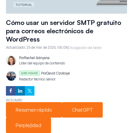
Cómo usar un servidor SMTP gratuito
para correos electrónicos de
WordPress
Actualizado:
25 de mar de 2025, 08:08
Divulgación del lector
Por
Rachel Adnyana
Líder del equipo de contenido
Por
David Ozokoye
REVISADO
Redactor técnico sénior
RESUMIR:
Resumen rápido
ChatGPT
Perplejidad