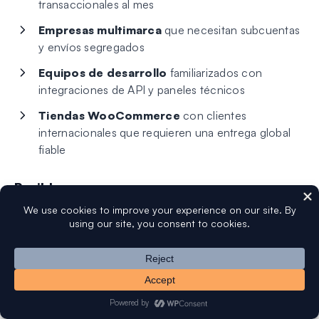
transaccionales al mes
Empresas multimarca
que necesitan subcuentas
y envíos segregados
Equipos de desarrollo
familiarizados con
integraciones de API y paneles técnicos
Tiendas WooCommerce
con clientes
internacionales que requieren una entrega global
fiable
Posible exceso para:
Negocios de servicios locales
que envían
menos de 5000 correos electrónicos al mes
Emprendedores individuales
que buscan
simplicidad plug-and-play
Startups con presupuesto limitado
donde