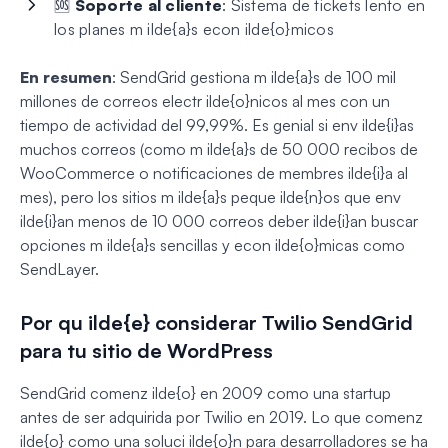
🆘
Soporte al cliente
: Sistema de tickets lento en
los planes m ilde{a}s econ ilde{o}micos
En resumen
: SendGrid gestiona m ilde{a}s de 100 mil
millones de correos electr ilde{o}nicos al mes con un
tiempo de actividad del 99,99%. Es genial si env ilde{i}as
muchos correos (como m ilde{a}s de 50 000 recibos de
WooCommerce o notificaciones de membres ilde{i}a al
mes), pero los sitios m ilde{a}s peque ilde{n}os que env
ilde{i}an menos de 10 000 correos deber ilde{i}an buscar
opciones m ilde{a}s sencillas y econ ilde{o}micas como
SendLayer.
Por qu ilde{e} considerar Twilio SendGrid
para tu sitio de WordPress
SendGrid comenz ilde{o} en 2009 como una startup
antes de ser adquirida por Twilio en 2019. Lo que comenz
ilde{o} como una soluci ilde{o}n para desarrolladores se ha