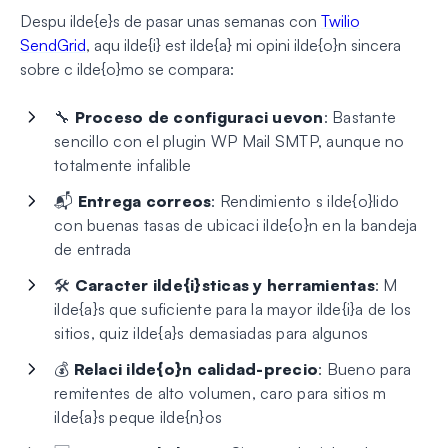
Despu ilde{e}s de pasar unas semanas con
Twilio
SendGrid
, aqu ilde{i} est ilde{a} mi opini ilde{o}n sincera
sobre c ilde{o}mo se compara:
🔧
Proceso de configuraci uevon
: Bastante
sencillo con el plugin WP Mail SMTP, aunque no
totalmente infalible
📬
Entrega correos
: Rendimiento s ilde{o}lido
con buenas tasas de ubicaci ilde{o}n en la bandeja
de entrada
🛠️
Caracter ilde{i}sticas y herramientas
: M
ilde{a}s que suficiente para la mayor ilde{i}a de los
sitios, quiz ilde{a}s demasiadas para algunos
💰
Relaci ilde{o}n calidad-precio
: Bueno para
remitentes de alto volumen, caro para sitios m
ilde{a}s peque ilde{n}os