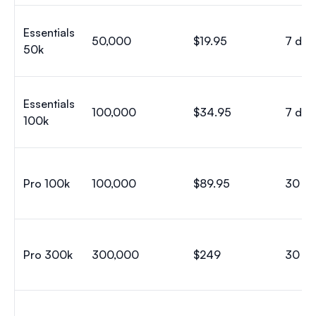
Essentials
50,000
$19.95
7 día
50k
Essentials
100,000
$34.95
7 día
100k
Pro 100k
100,000
$89.95
30 dí
Pro 300k
300,000
$249
30 dí