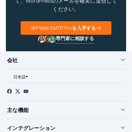
て、WordPressのメールを確実に送信して
ください。
WP Mail SMTP Proを入手する
専門家に相談する
会社
私たちについて
ブログ
お問い合わせ
プレス
アフィリエイト
FTC開示
主な機能
ホワイトグローブ設定
WordPressメールサマリー
インテグレーション
WordPressメールログ
通知の管理