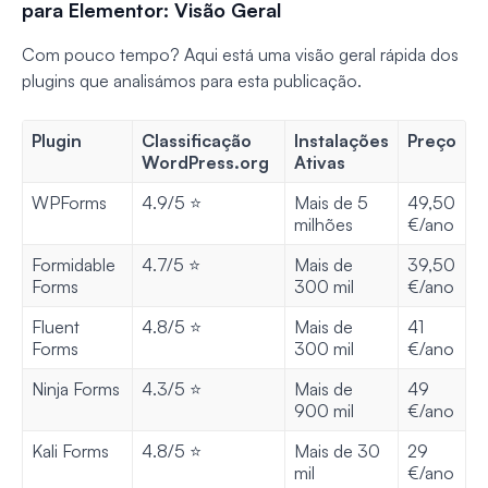
para Elementor: Visão Geral
Com pouco tempo? Aqui está uma visão geral rápida dos
plugins que analisámos para esta publicação.
Plugin
Classificação
Instalações
Preço
WordPress.org
Ativas
WPForms
4.9/5 ⭐️
Mais de 5
49,50
milhões
€/ano
Formidable
4.7/5 ⭐️
Mais de
39,50
Forms
300 mil
€/ano
Fluent
4.8/5 ⭐️
Mais de
41
Forms
300 mil
€/ano
Ninja Forms
4.3/5 ⭐️
Mais de
49
900 mil
€/ano
Kali Forms
4.8/5 ⭐️
Mais de 30
29
mil
€/ano