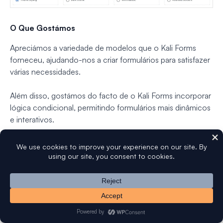
O Que Gostámos
Apreciámos a variedade de modelos que o Kali Forms
forneceu, ajudando-nos a criar formulários para satisfazer
várias necessidades.
Além disso, gostámos do facto de o Kali Forms incorporar
lógica condicional, permitindo formulários mais dinâmicos
e interativos.
A disponibilidade de formulários de várias páginas e
campos de upload de ficheiros também acrescentou
flexibilidade ao nosso processo de criação de formulários.
Preços e Planos
O Kali Forms oferece uma versão gratuita que, embora