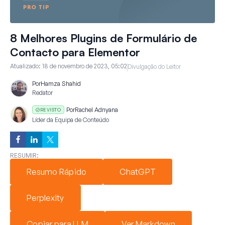
8 Melhores Plugins de Formulário de
Contacto para Elementor
Atualizado:
18 de novembro de 2023, 05:02
Divulgação do Leitor
Por
Hamza Shahid
Redator
Por
Rachel Adnyana
REVISTO
Líder da Equipa de Conteúdo
RESUMIR:
Resumo Rápido
ChatGPT
Perplexity
Copiar para LLM
Ver Markdown