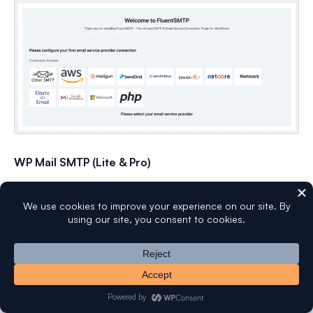
WP Mail SMTP (Lite & Pro)
O WP Mail SMTP suporta uma vasta gama de serviços de
e-mail nas versões Lite e Pro. O Assistente de
Configuração torna a conexão a serviços como
SendLayer, SMTP.com, Brevo ou Gmail simples.
O Pro adiciona suporte para Amazon SES, Microsoft 365
/ Outlook.com e Zoho Mail. Tendo em conta os
problemas que enfrentei com o FluentSMTP e o