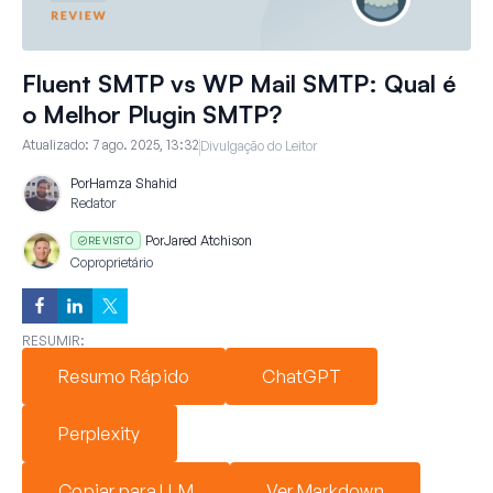
Fluent SMTP vs WP Mail SMTP: Qual é
o Melhor Plugin SMTP?
Atualizado:
7 ago. 2025, 13:32
Divulgação do Leitor
Por
Hamza Shahid
Redator
Por
Jared Atchison
REVISTO
Coproprietário
RESUMIR:
Resumo Rápido
ChatGPT
Perplexity
Copiar para LLM
Ver Markdown