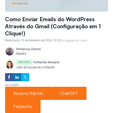
Como Enviar Emails do WordPress
Através do Gmail (Configuração em 1
Clique!)
Atualizado:
13 de fevereiro de 2024, 12:24
Divulgação do Leitor
Por
Hamza Shahid
Redator
Por
Rachel Adnyana
REVISTO
Líder da Equipa de Conteúdo
RESUMIR:
Resumo Rápido
ChatGPT
Perplexity