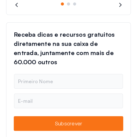
Receba dicas e recursos gratuitos
diretamente na sua caixa de
entrada, juntamente com mais de
60.000 outros
N
o
m
e
E
-
m
a
i
Subscrever
l