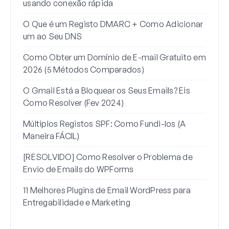
usando conexão rápida
Word
O Que é um Registo DMARC + Como Adicionar
Por 
um ao Seu DNS
para
Como Obter um Domínio de E-mail Gratuito em
Como
2026 (5 Métodos Comparados)
Gma
O Gmail Está a Bloquear os Seus Emails? Eis
Como
Como Resolver (Fev 2024)
de R
Múltiplos Registos SPF: Como Fundi-los (A
Como
Maneira FÁCIL)
Esta
[RESOLVIDO] Como Resolver o Problema de
Envio de Emails do WPForms
11 Melhores Plugins de Email WordPress para
Entregabilidade e Marketing