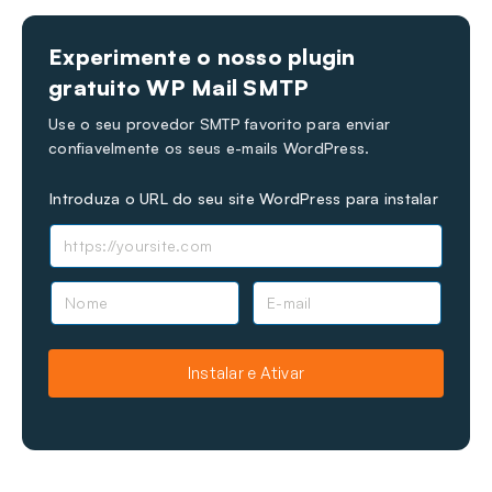
Experimente o nosso plugin
gratuito WP Mail SMTP
Use o seu provedor SMTP favorito para enviar
confiavelmente os seus e-mails WordPress.
Introduza o URL do seu site WordPress para instalar
N
E
o
-
m
m
e
a
Instalar e Ativar
i
l