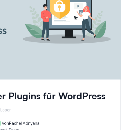
r Plugins für WordPress
 Leser
Von
Rachel Adnyana
ntent-Team