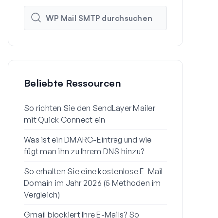
Beliebte Ressourcen
So richten Sie den SendLayer Mailer
So richten 
mit Quick Connect ein
Einstellunge
Was ist ein DMARC-Eintrag und wie
Warum Ihre 
fügt man ihn zu Ihrem DNS hinzu?
Spam landen
So erhalten Sie eine kostenlose E-Mail-
So senden S
Domain im Jahr 2026 (5 Methoden im
einem Gmail
Vergleich)
So beheben 
Gmail blockiert Ihre E-Mails? So
E-Mail zur 