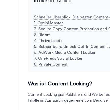
In diesem Artikel
Schneller Überblick: Die besten Content
1. OptinMonster
2. Secure Copy Content Protection and 
3. Bloom
4. Thrive Leads
5. Subscribe to Unlock Opt-In Content Lo
6. AdWork Media Content Locker
7. OnePress Social Locker
8. Private Content
Was ist Content Locking?
Content Locking gibt Publishern und Werbetreib
Inhalte im Austausch gegen eine vom Benutzer 