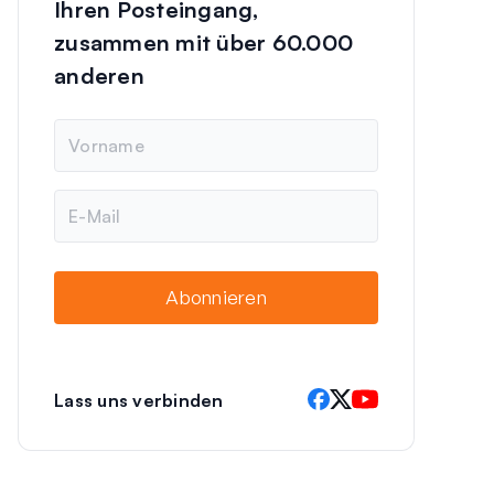
Ihren Posteingang,
zusammen mit über 60.000
anderen
N
a
m
e
E
-
M
a
i
Abonnieren
l
Lass uns verbinden