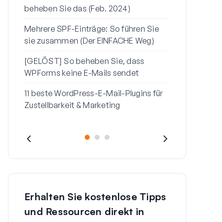
beheben Sie das (Feb. 2024)
sendet
Mehrere SPF-Einträge: So führen Sie
So beheben 
sie zusammen (Der EINFACHE Weg)
„Seien Sie v
Nachricht“ i
[GELÖST] So beheben Sie, dass
WPForms keine E-Mails sendet
11 beste WordPress-E-Mail-Plugins für
Zustellbarkeit & Marketing
Erhalten Sie kostenlose Tipps
und Ressourcen direkt in