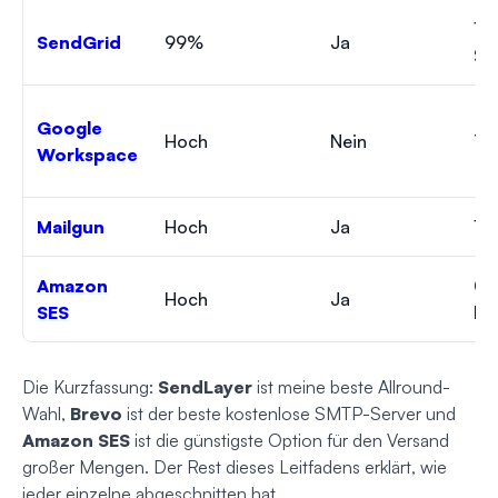
19
SendGrid
99%
Ja
$/
Google
Hoch
Nein
7 
Workspace
Mailgun
Hoch
Ja
15
Amazon
0,
Hoch
Ja
SES
E-
Die Kurzfassung:
SendLayer
ist meine beste Allround-
Wahl,
Brevo
ist der beste kostenlose SMTP-Server und
Amazon SES
ist die günstigste Option für den Versand
großer Mengen. Der Rest dieses Leitfadens erklärt, wie
jeder einzelne abgeschnitten hat.