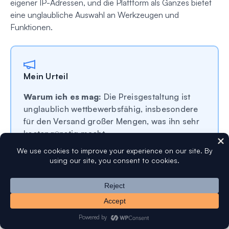
eigener IP-Adressen, und die Plattform als Ganzes bietet
eine unglaubliche Auswahl an Werkzeugen und
Funktionen.
Mein Urteil
Warum ich es mag:
Die Preisgestaltung ist
unglaublich wettbewerbsfähig, insbesondere
für den Versand großer Mengen, was ihn sehr
kostengünstig macht.
Wo es Schwächen hat:
Die Einrichtung und
Konfiguration kann für Anfänger im Vergleich
zu anderen Diensten komplexer sein und
erfordert einige technische Kenntnisse.
Für wen es am besten geeignet ist:
Unternehmen mit hohem E-Mail-Aufkommen