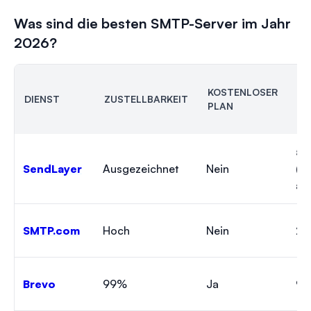
Was sind die besten SMTP-Server im Jahr
2026?
KOSTENLOSER
DIENST
ZUSTELLBARKEIT
PR
PLAN
5 
SendLayer
Ausgezeichnet
Nein
(jä
ab
SMTP.com
Hoch
Nein
25
Brevo
99%
Ja
9 