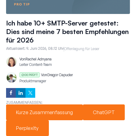
Ich habe 10+ SMTP-Server getestet:
Dies sind meine 7 besten Empfehlungen
für 2026
Aktualisiert:
9. Juni 2026, 08:12 Uhr
Offenlegung für Leser
Von
Rachel Adnyana
Leiter Content-Team
Von
Gregor Capuder
GEPRÜFT
Produktmanager
ZUSAMMENFASSEN:
Kurze Zusammenfassung
ChatGPT
Perplexity