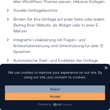
allen WordPress-Themes passen, inklusive Vorlagen
Visuelle Umfrageberichte
Binden Sie Ihre Umfrage auf jeder Seite oder jedem
Beitrag Ihrer Website, als Widget oder in einer E-
Mail ein
Integrierte Lokalisierung mit Fragen- und
Antwortübersetzung und Unterstützung für über 12
Sprachen
Automatische Start- und Enddaten der Umfrage
Preise:
TotalPoll Pro kostet 59 $ pro Jahr für eine Ein-
Seiten-Lizenz.
FAQs
Viele unserer Leser haben uns gefragt, wie man Umfragen
einrichtet und Abstimmungen auf ihrer WordPress-