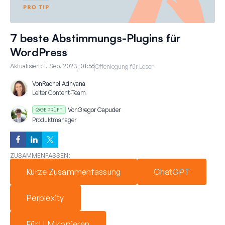
7 beste Abstimmungs-Plugins für
WordPress
Aktualisiert:
1. Sep. 2023, 01:56
Offenlegung für Leser
Von
Rachel Adnyana
Leiter Content-Team
Von
Gregor Capuder
GEPRÜFT
Produktmanager
ZUSAMMENFASSEN:
Kurze Zusammenfassung
ChatGPT
Perplexity
Für LLM kopieren