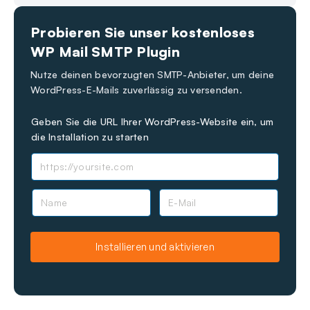
Immer noch festgefahren?
Wie können wir helfen?
Probieren Sie unser kostenloses
Zuletzt aktualisiert am 04. Apr. 2025
WP Mail SMTP Plugin
Nutze deinen bevorzugten SMTP-Anbieter, um deine
WordPress-E-Mails zuverlässig zu versenden.
Geben Sie die URL Ihrer WordPress-Website ein, um
die Installation zu starten
N
E
a
-
m
M
e
a
Installieren und aktivieren
i
l