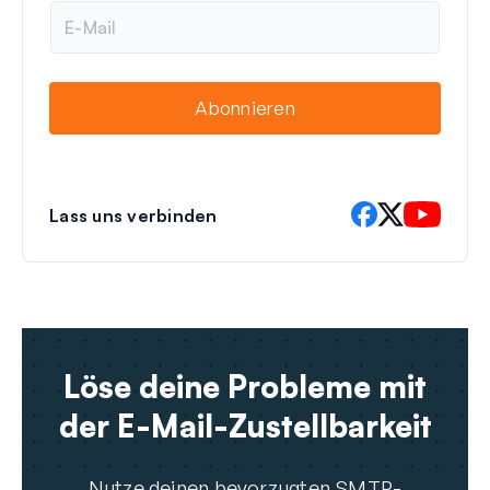
e
E
-
M
a
i
Abonnieren
l
Lass uns verbinden
Löse deine Probleme mit
der E-Mail-Zustellbarkeit
Nutze deinen bevorzugten SMTP-