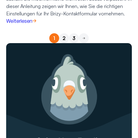
dieser Anleitung zeigen wir Ihnen, wie Sie die richtigen
Einstellungen für Ihr Brizy-Kontaktformular vornehmen.
Weiterlesen
1
2
3
Nächste