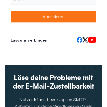
M
a
i
Abonnieren
l
Lass uns verbinden
Löse deine Probleme mit
der E-Mail-Zustellbarkeit
Nutze deinen bevorzugten SMTP-
Anbieter, um deine WordPress-E-Mails