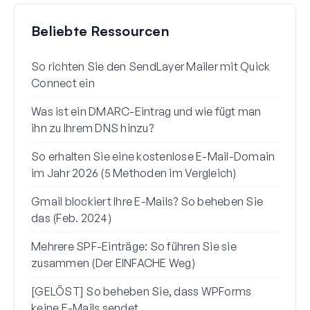
Beliebte Ressourcen
So richten Sie den SendLayer Mailer mit Quick
So r
Connect ein
mit 
Was ist ein DMARC-Eintrag und wie fügt man
Waru
ihn zu Ihrem DNS hinzu?
(+ S
So erhalten Sie eine kostenlose E-Mail-Domain
So s
im Jahr 2026 (5 Methoden im Vergleich)
Gmai
Gmail blockiert Ihre E-Mails? So beheben Sie
So b
das (Feb. 2024)
zur 
Mehrere SPF-Einträge: So führen Sie sie
So b
zusammen (Der EINFACHE Weg)
vors
[GELÖST] So beheben Sie, dass WPForms
keine E-Mails sendet