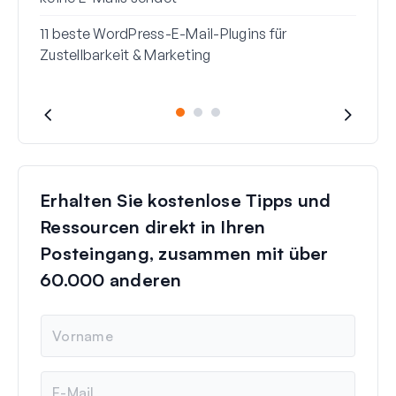
11 beste WordPress-E-Mail-Plugins für
Zustellbarkeit & Marketing
Erhalten Sie kostenlose Tipps und
Ressourcen direkt in Ihren
Posteingang, zusammen mit über
60.000 anderen
N
a
m
e
E
-