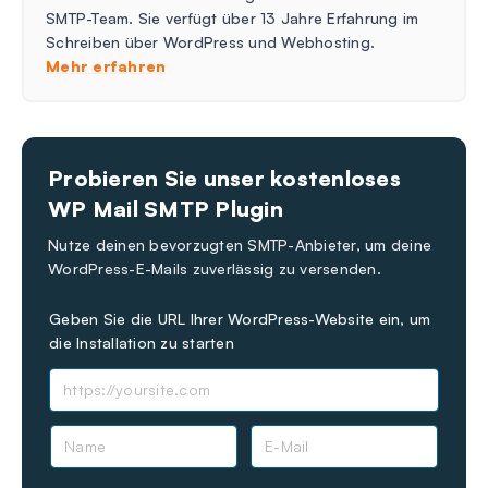
SMTP-Team. Sie verfügt über 13 Jahre Erfahrung im
Schreiben über WordPress und Webhosting.
Mehr erfahren
Probieren Sie unser kostenloses
WP Mail SMTP Plugin
Nutze deinen bevorzugten SMTP-Anbieter, um deine
WordPress-E-Mails zuverlässig zu versenden.
Geben Sie die URL Ihrer WordPress-Website ein, um
die Installation zu starten
N
E
a
-
m
M