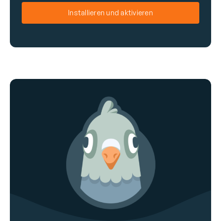
e
a
Installieren und aktivieren
i
l