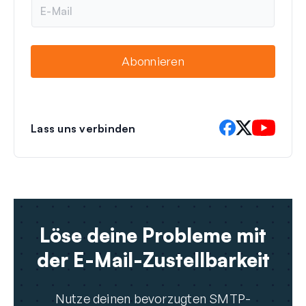
E
-
M
a
i
Abonnieren
l
Lass uns verbinden
Löse deine Probleme mit
der E-Mail-Zustellbarkeit
Nutze deinen bevorzugten SMTP-