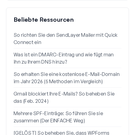
Beliebte Ressourcen
So richten Sie den SendLayer Mailer mit Quick
So r
Connect ein
mit 
Was ist ein DMARC-Eintrag und wie fügt man
Waru
ihn zu Ihrem DNS hinzu?
(+ S
So erhalten Sie eine kostenlose E-Mail-Domain
So s
im Jahr 2026 (5 Methoden im Vergleich)
Gmai
Gmail blockiert Ihre E-Mails? So beheben Sie
So b
das (Feb. 2024)
zur 
Mehrere SPF-Einträge: So führen Sie sie
So b
zusammen (Der EINFACHE Weg)
vors
[GELÖST] So beheben Sie, dass WPForms