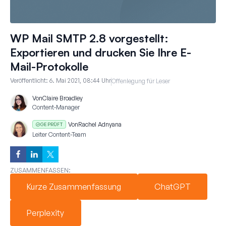
WP Mail SMTP 2.8 vorgestellt:
Exportieren und drucken Sie Ihre E-
Mail-Protokolle
Veröffentlicht:
6. Mai 2021, 08:44 Uhr
Offenlegung für Leser
Von
Claire Broadley
Content-Manager
Von
Rachel Adnyana
GEPRÜFT
Leiter Content-Team
ZUSAMMENFASSEN:
Kurze Zusammenfassung
ChatGPT
Perplexity