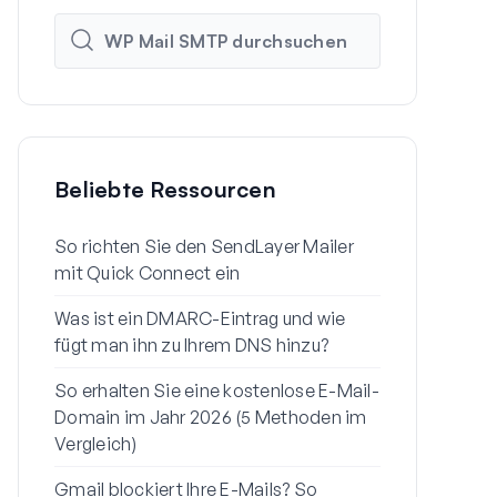
Beliebte Ressourcen
So richten Sie den SendLayer Mailer
So richten 
mit Quick Connect ein
Einstellunge
Was ist ein DMARC-Eintrag und wie
Warum Ihre 
fügt man ihn zu Ihrem DNS hinzu?
Spam landen
So erhalten Sie eine kostenlose E-Mail-
So senden S
Domain im Jahr 2026 (5 Methoden im
einem Gmail
Vergleich)
So beheben 
Gmail blockiert Ihre E-Mails? So
E-Mail zur 