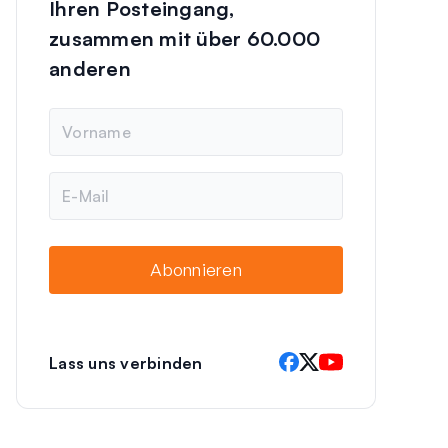
Ihren Posteingang,
zusammen mit über 60.000
anderen
N
a
m
e
E
-
M
a
i
Abonnieren
l
Lass uns verbinden