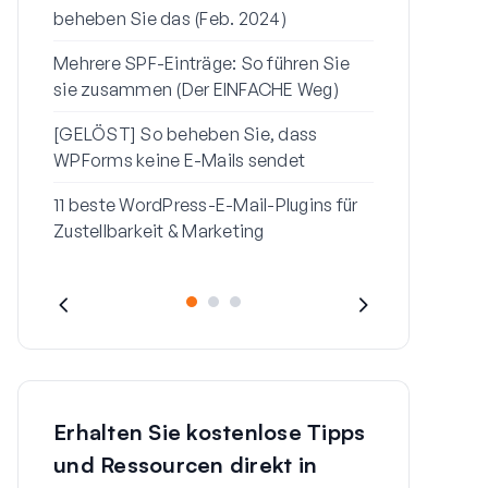
beheben Sie das (Feb. 2024)
sendet
Mehrere SPF-Einträge: So führen Sie
So beheben 
sie zusammen (Der EINFACHE Weg)
„Seien Sie v
Nachricht“ i
[GELÖST] So beheben Sie, dass
WPForms keine E-Mails sendet
11 beste WordPress-E-Mail-Plugins für
Zustellbarkeit & Marketing
Erhalten Sie kostenlose Tipps
und Ressourcen direkt in