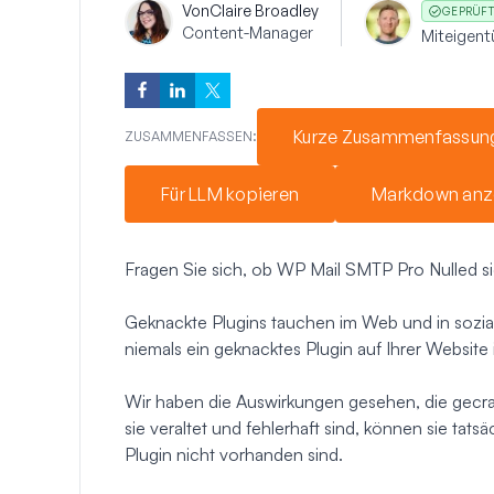
Von
Claire Broadley
GEPRÜFT
Content-Manager
Miteigen
Kurze Zusammenfassun
ZUSAMMENFASSEN:
Für LLM kopieren
Markdown anz
Fragen Sie sich, ob WP Mail SMTP Pro Nulled si
Geknackte Plugins tauchen im Web und in sozial
niemals
ein geknacktes Plugin auf Ihrer Website i
Wir haben die Auswirkungen gesehen, die gecr
sie veraltet und fehlerhaft sind, können sie tatsä
Plugin nicht vorhanden sind.