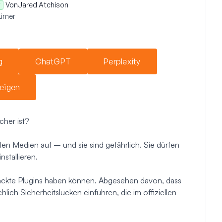
Von
Jared Atchison
tümer
g
ChatGPT
Perplexity
eigen
cher ist?
en Medien auf – und sie sind gefährlich. Sie dürfen
nstallieren.
ackte Plugins haben können. Abgesehen davon, dass
chlich Sicherheitslücken einführen, die im offiziellen