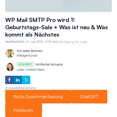
WP Mail SMTP Pro wird 1!
Geburtstags-Sale + Was ist neu & Was
kommt als Nächstes
Veröffentlicht:
27. Juli 2020, 11:15 Uhr
Offenlegung für Leser
Von
Jared Atchison
Miteigentümer
Von
Rachel Adnyana
GEPRÜFT
Leiter Content-Team
ZUSAMMENFASSEN:
Kurze Zusammenfassung
ChatGPT
Perplexity