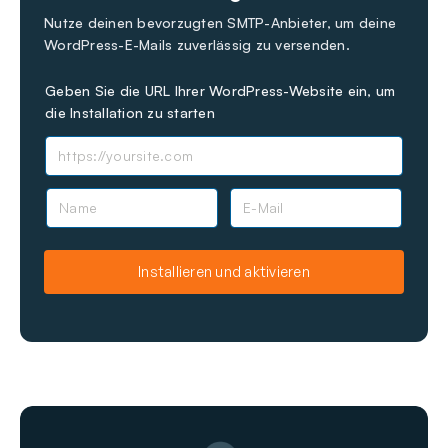
Nutze deinen bevorzugten SMTP-Anbieter, um deine
WordPress-E-Mails zuverlässig zu versenden.
Geben Sie die URL Ihrer WordPress-Website ein, um
die Installation zu starten
N
E
a
-
m
M
e
a
Installieren und aktivieren
i
l