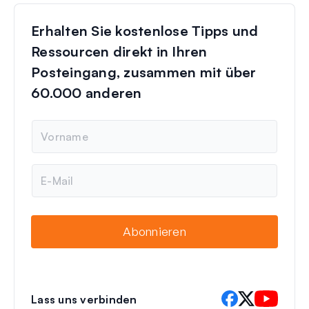
Erhalten Sie kostenlose Tipps und
Ressourcen direkt in Ihren
Posteingang, zusammen mit über
60.000 anderen
N
a
m
e
E
-
M
a
i
Abonnieren
l
Lass uns verbinden