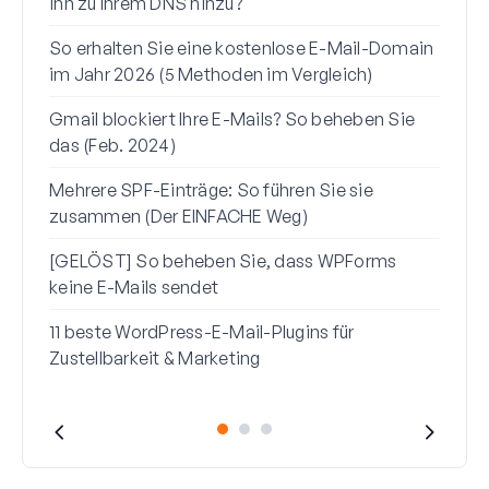
ihn zu Ihrem DNS hinzu?
(+ S
So erhalten Sie eine kostenlose E-Mail-Domain
So s
im Jahr 2026 (5 Methoden im Vergleich)
Gmai
Gmail blockiert Ihre E-Mails? So beheben Sie
So b
das (Feb. 2024)
zur 
Mehrere SPF-Einträge: So führen Sie sie
So b
zusammen (Der EINFACHE Weg)
vors
[GELÖST] So beheben Sie, dass WPForms
keine E-Mails sendet
11 beste WordPress-E-Mail-Plugins für
Zustellbarkeit & Marketing